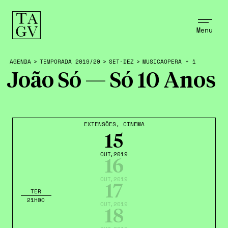
Menu
AGENDA
>
TEMPORADA 2019/20
>
SET-DEZ
>
MUSICAOPERA + 1
João Só — Só 10 Anos
EXTENSÕES
,
CINEMA
15
OUT
,2019
16
OUT
,2019
17
TER
21H00
OUT
,2019
18