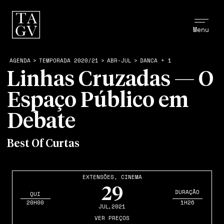
Menu
AGENDA
>
TEMPORADA 2020/21
>
ABR-JUL
>
DANCA + 1
Linhas Cruzadas — O
Espaço Público em
Debate
Best Of Curtas
EXTENSÕES
,
CINEMA
29
DURAÇÃO
QUI
20H00
1H26
JUL
,2021
VER PREÇOS