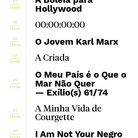
18
Hollywood
21h30
20
00:00:00:00
21h30
22
O Jovem Karl Marx
18h30
22
A Criada
21h30
O Meu País é o Que o
25
Mar Não Quer
21h30
— Exílio(s) 61/74
A Minha Vida de
29
Courgette
18h30
29
I Am Not Your Negro
21h30