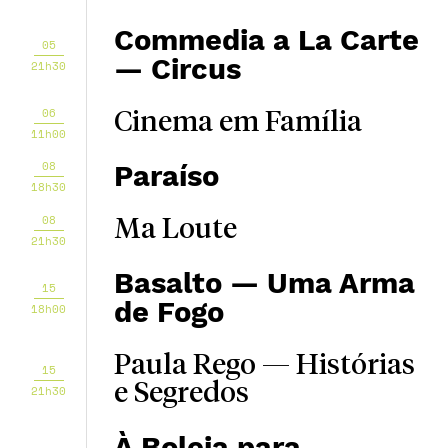
Commedia a La Carte
05
— Circus
21h30
06
Cinema em Família
11h00
08
Paraíso
18h30
08
Ma Loute
21h30
Basalto — Uma Arma
15
de Fogo
18h00
Paula Rego — Histórias
15
e Segredos
21h30
À Boleia para