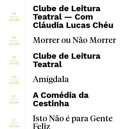
Clube de Leitura
05
Teatral — Com
18h30
Cláudia Lucas Chéu
05
Morrer ou Não Morrer
21h30
Clube de Leitura
06
Teatral
17h30
06
Amígdala
21h30
A Comédia da
07
Cestinha
18h30
Isto Não é para Gente
07
Feliz
21h30