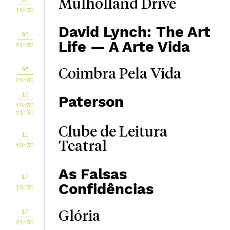
Mulholland Drive
18h30
David Lynch: The Art
03
Life — A Arte Vida
21h30
05
Coimbra Pela Vida
21h30
10
Paterson
18h30
21h30
Clube de Leitura
11
Teatral
18h30
As Falsas
17
Confidências
18h30
17
Glória
21h30