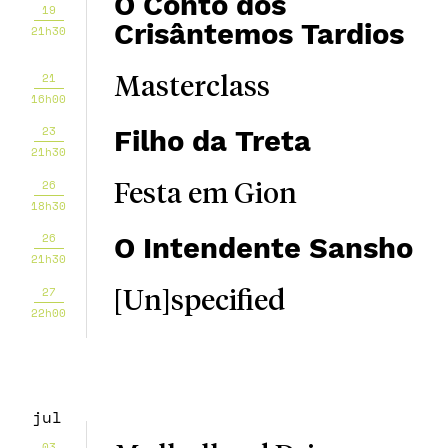
O Conto dos
19
Crisântemos Tardios
21h30
21
Masterclass
16h00
23
Filho da Treta
21h30
26
Festa em Gion
18h30
26
O Intendente Sansho
21h30
27
[Un]specified
22h00
jul
03