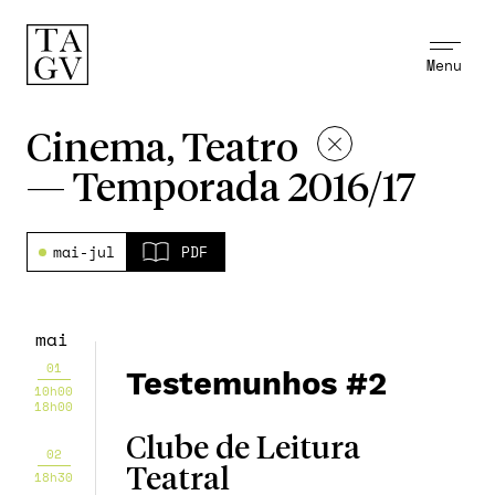
Menu
Cinema, Teatro
—
Temporada 2016/17
mai-jul
PDF
mai
01
Testemunhos #2
10h00
18h00
Clube de Leitura
02
Teatral
18h30