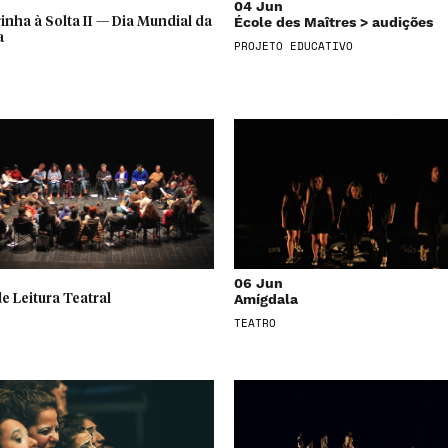
04 Jun
École des Maîtres > audições
nha à Solta II — Dia Mundial da
a
PROJETO EDUCATIVO
06 Jun
Amígdala
e Leitura Teatral
TEATRO