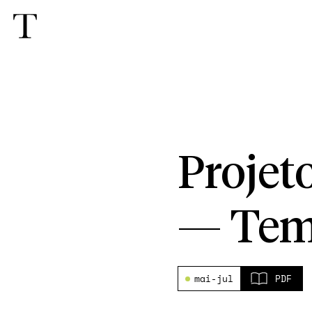
Projet
—
Tem
mai-jul
PDF