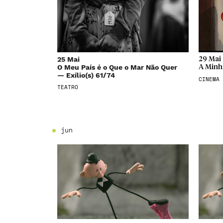
25 Mai
29 Mai
O Meu País é o Que o Mar Não Quer
A Minh
— Exílio(s) 61/74
CINEMA
TEATRO
jun