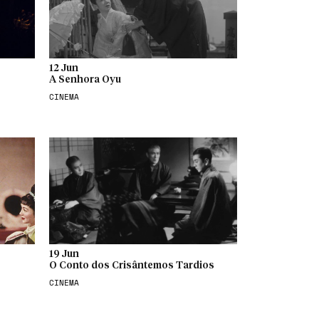
12 Jun
A Senhora Oyu
CINEMA
19 Jun
O Conto dos Crisântemos Tardios
CINEMA