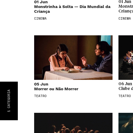
01 Jun
01 Jun
Monstrinha à Solta — Dia Mundial da
Monstri
Criança
Crianç
CINEMA
CINEMA
05 Jun
06 Jun
Morrer ou Não Morrer
Clube d
CATEGORIA
TEATRO
TEATRO
1