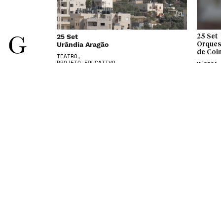
25 Set
25 Set
Urândia Aragão
Orques
de Coi
TEATRO,
PROJETO EDUCATIVO
MÚSICA
28 Set
30 Set
Geography. Performance Acusmática
Um Líqu
PERFORMANCE
PERFORM