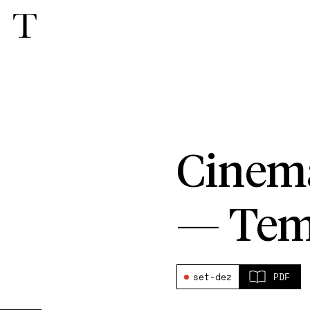
Cine
—
Tem
set-dez
PDF