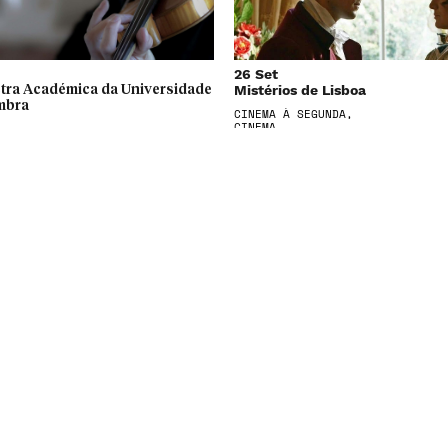
26 Set
Mistérios de Lisboa
tra Académica da Universidade
mbra
CINEMA À SEGUNDA,
CINEMA
30 Set
[re]interpretation
ido que Queria Ser Sólido
ANCE
TEATRO,
PERFORMANCE