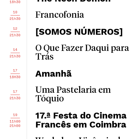
18h30
10
Francofonia
21h30
12
[SOMOS NÚMEROS]
21h30
O Que Fazer Daqui para
14
Trás
21h30
17
Amanhã
18H30
Uma Pastelaria em
17
Tóquio
21h30
17.ª Festa do Cinema
19
11h00
Francês em Coimbra
21h00