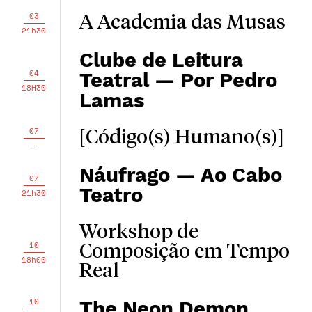
03
A Academia das Musas
21h30
Clube de Leitura
04
Teatral — Por Pedro
18H30
Lamas
07
[Código(s) Humano(s)]
-
Náufrago — Ao Cabo
07
Teatro
21h30
Workshop de
10
Composição em Tempo
18h00
Real
10
The Neon Demon