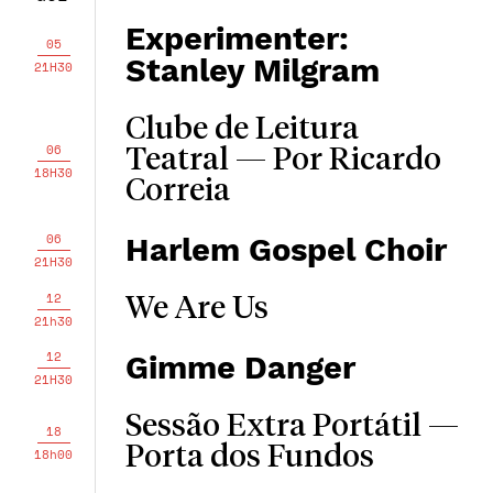
Experimenter:
05
Stanley Milgram
21H30
Clube de Leitura
06
Teatral — Por Ricardo
18H30
Correia
06
Harlem Gospel Choir
21H30
12
We Are Us
21h30
12
Gimme Danger
21H30
Sessão Extra Portátil —
18
Porta dos Fundos
18h00