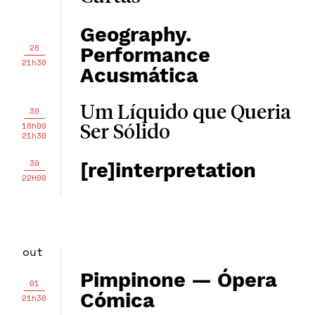
Geography.
28
Performance
21h30
Acusmática
Um Líquido que Queria
30
18h00
Ser Sólido
21h30
30
[re]interpretation
22H00
out
Pimpinone — Ópera
01
Cómica
21h30