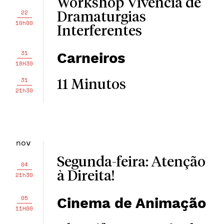
Workshop Vivência de
22
Dramaturgias
10h00
Interferentes
31
Carneiros
18H30
31
11 Minutos
21h30
nov
Segunda-feira: Atenção
04
à Direita!
21h30
05
Cinema de Animação
11H00