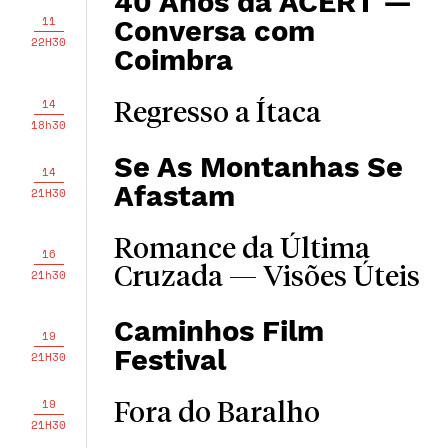
40 Anos da ACERT —
11
Conversa com
22H30
Coimbra
14
Regresso a Ítaca
18h30
Se As Montanhas Se
14
Afastam
21H30
Romance da Última
16
Cruzada — Visões Úteis
21h30
Caminhos Film
19
Festival
21H30
19
Fora do Baralho
21H30