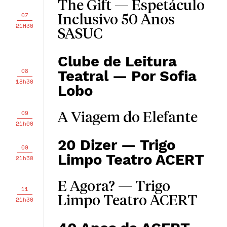
The Gift — Espetáculo
07
Inclusivo 50 Anos
21H30
SASUC
Clube de Leitura
08
Teatral — Por Sofia
18h30
Lobo
09
A Viagem do Elefante
21h00
20 Dizer — Trigo
09
Limpo Teatro ACERT
21h30
E Agora? — Trigo
11
Limpo Teatro ACERT
21h30