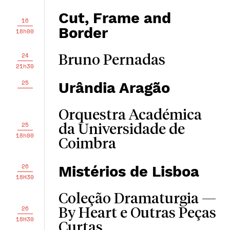
Cut, Frame and
16
Border
18h00
24
Bruno Pernadas
21h30
25
Urândia Aragão
Orquestra Académica
25
da Universidade de
18h00
Coimbra
26
Mistérios de Lisboa
18H30
Coleção Dramaturgia —
26
By Heart e Outras Peças
18H30
Curtas