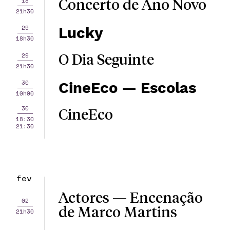
18
Concerto de Ano Novo
21h30
29
Lucky
18h30
29
O Dia Seguinte
21h30
30
CineEco — Escolas
10h00
30
CineEco
18:30
21:30
fev
Actores — Encenação
02
de Marco Martins
21h30