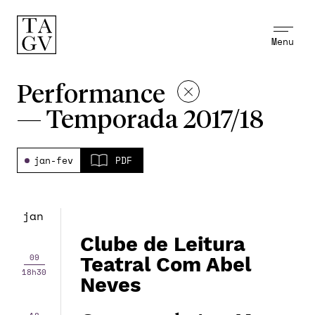
Menu
Performance
—
Temporada 2017/18
jan-fev
PDF
jan
Clube de Leitura
09
Teatral Com Abel
18h30
Neves