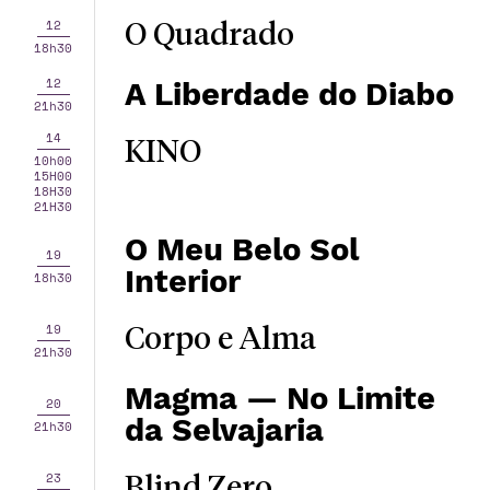
12
O Quadrado
18h30
12
A Liberdade do Diabo
21h30
14
KINO
10h00
15H00
18H30
21H30
O Meu Belo Sol
19
Interior
18h30
19
Corpo e Alma
21h30
Magma — No Limite
20
da Selvajaria
21h30
23
Blind Zero