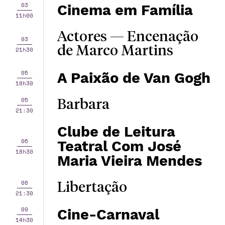
03
Cinema em Família
11h00
Actores — Encenação
03
de Marco Martins
21h30
05
A Paixão de Van Gogh
18h30
05
Barbara
21:30
Clube de Leitura
06
Teatral Com José
18h30
Maria Vieira Mendes
08
Libertação
21:30
09
Cine-Carnaval
14h30