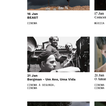
16 Jan
17 Jan
BEAST
Concer
CINEMA
MÚSICA
21 Jan
21 Jan
Bergman - Um Ano, Uma Vida
O Aman
CINEMA À SEGUNDA,
CINEMA 
CINEMA
CINEMA