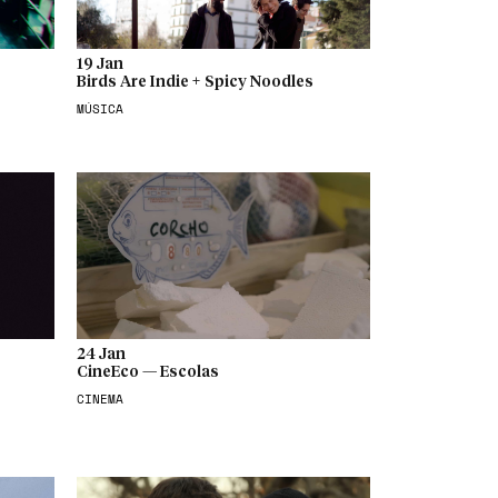
19 Jan
Birds Are Indie + Spicy Noodles
MÚSICA
24 Jan
CineEco — Escolas
CINEMA