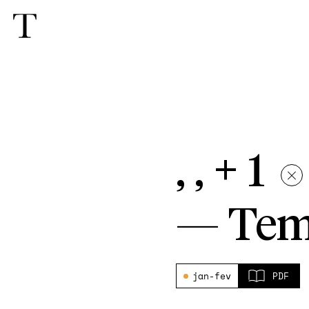
, , + 1
—
Tem
jan-fev
PDF