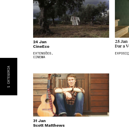
24 Jan
25 Jan
CineEco
Dar a V
EXTENSÕES,
EXPOSIÇ
CINEMA
CATEGORIA
1
31 Jan
Scott Matthews