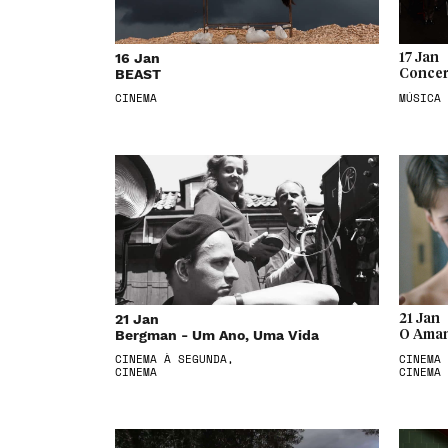
16 Jan
17 Jan
BEAST
Concer
CINEMA
MÚSICA
21 Jan
21 Jan
Bergman - Um Ano, Uma Vida
O Aman
CINEMA À SEGUNDA,
CINEMA 
CINEMA
CINEMA