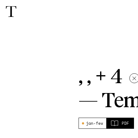
, , + 4
—
Tem
jan-fev
PDF