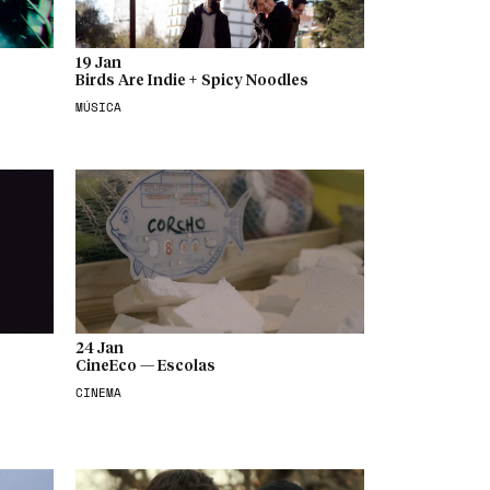
19 Jan
Birds Are Indie + Spicy Noodles
MÚSICA
24 Jan
CineEco — Escolas
CINEMA