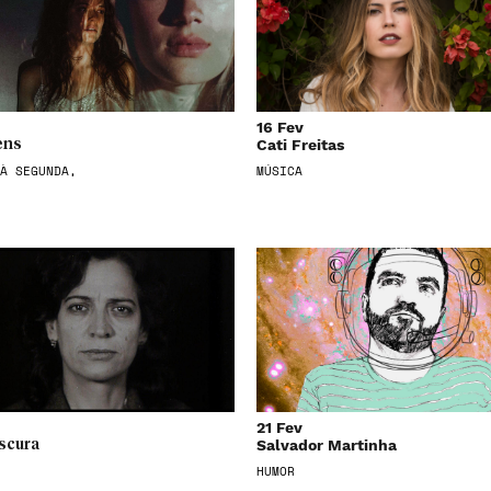
16 Fev
Cati Freitas
ens
À SEGUNDA,
MÚSICA
21 Fev
Salvador Martinha
scura
HUMOR