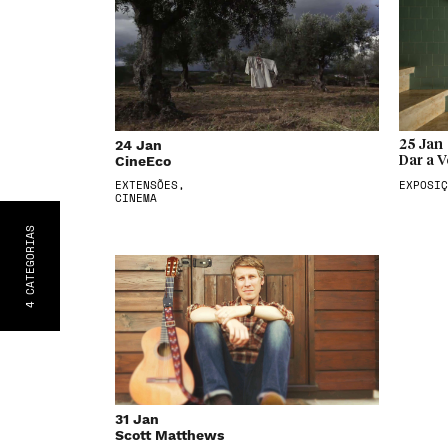
24 Jan
25 Jan
CineEco
Dar a V
EXTENSÕES,
EXPOSIÇ
CINEMA
S
CATEGORIA
4
31 Jan
Scott Matthews