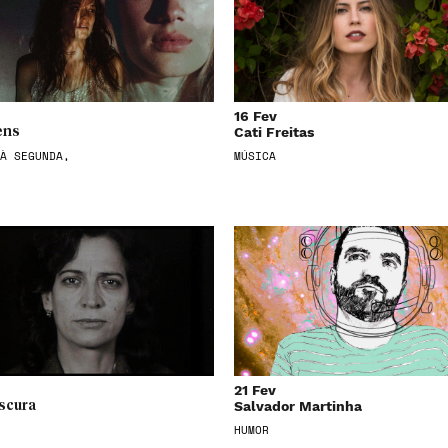
16 Fev
Cati Freitas
ens
À SEGUNDA,
MÚSICA
21 Fev
Salvador Martinha
scura
HUMOR