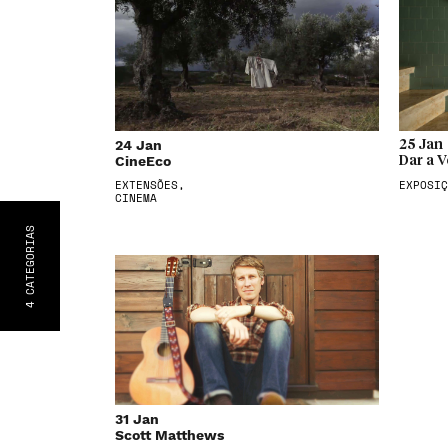
24 Jan
25 Jan
CineEco
Dar a V
EXTENSÕES,
EXPOSIÇ
CINEMA
S
CATEGORIA
4
31 Jan
Scott Matthews