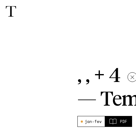
, , + 4
—
Tem
jan-fev
PDF