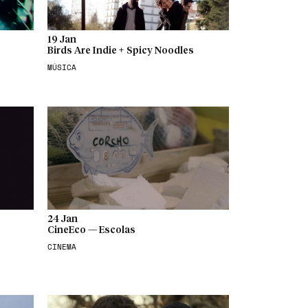
19 Jan
Birds Are Indie + Spicy Noodles
MÚSICA
24 Jan
CineEco — Escolas
CINEMA