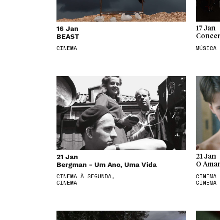
16 Jan
17 Jan
BEAST
Concer
CINEMA
MÚSICA
21 Jan
21 Jan
Bergman - Um Ano, Uma Vida
O Aman
CINEMA À SEGUNDA,
CINEMA 
CINEMA
CINEMA