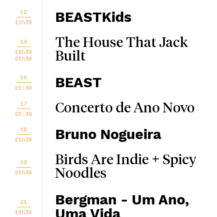
12
BEASTKids
11h30
The House That Jack
14
18h30
Built
21h30
16
BEAST
21:30
17
Concerto de Ano Novo
21:30
18
Bruno Nogueira
21h30
Birds Are Indie + Spicy
19
Noodles
21h30
Bergman - Um Ano,
21
Uma Vida
18h30