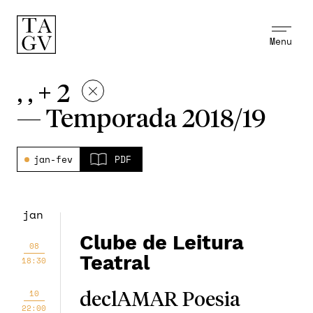
Menu
, , + 2
—
Temporada 2018/19
jan-fev
PDF
jan
Clube de Leitura
08
Teatral
18:30
10
declAMAR Poesia
22:00