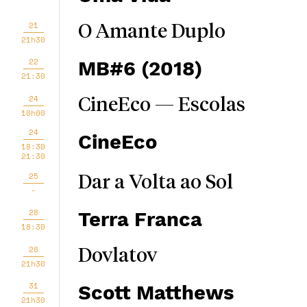
21
O Amante Duplo
21h30
22
MB#6 (2018)
21:30
24
CineEco — Escolas
10h00
24
CineEco
18:30
21:30
25
Dar a Volta ao Sol
-
28
Terra Franca
18:30
28
Dovlatov
21h30
31
Scott Matthews
21h30