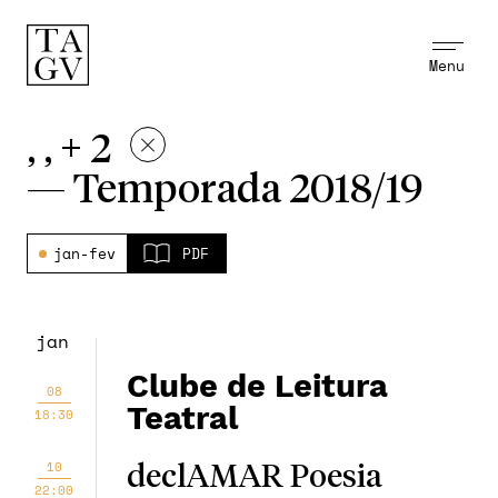
Menu
, , + 2
—
Temporada 2018/19
jan-fev
PDF
jan
Clube de Leitura
08
Teatral
18:30
10
declAMAR Poesia
22:00