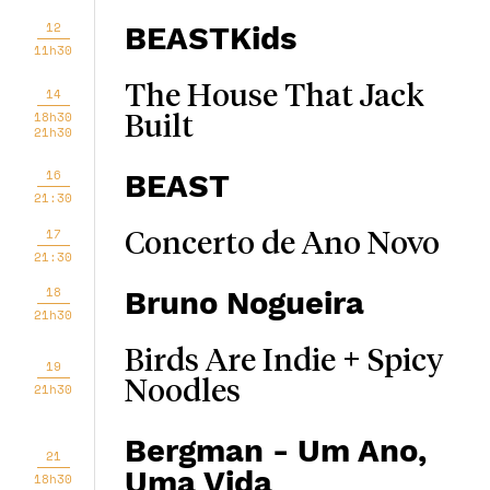
12
BEASTKids
11h30
The House That Jack
14
18h30
Built
21h30
16
BEAST
21:30
17
Concerto de Ano Novo
21:30
18
Bruno Nogueira
21h30
Birds Are Indie + Spicy
19
Noodles
21h30
Bergman - Um Ano,
21
Uma Vida
18h30