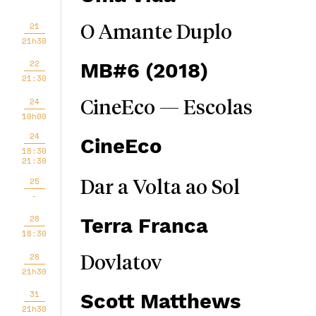
21
O Amante Duplo
21h30
22
MB#6 (2018)
21:30
24
CineEco — Escolas
10h00
24
CineEco
18:30
21:30
25
Dar a Volta ao Sol
-
28
Terra Franca
18:30
28
Dovlatov
21h30
31
Scott Matthews
21h30