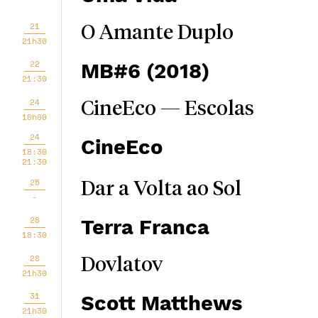
21
O Amante Duplo
21h30
22
MB#6 (2018)
21:30
24
CineEco — Escolas
10h00
24
CineEco
18:30
21:30
25
Dar a Volta ao Sol
-
28
Terra Franca
18:30
28
Dovlatov
21h30
31
Scott Matthews
21h30