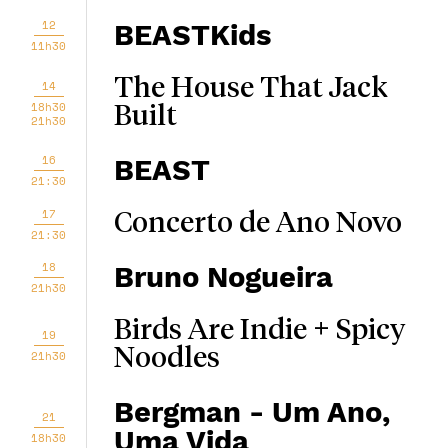
12
BEASTKids
11h30
The House That Jack
14
18h30
Built
21h30
16
BEAST
21:30
17
Concerto de Ano Novo
21:30
18
Bruno Nogueira
21h30
Birds Are Indie + Spicy
19
Noodles
21h30
Bergman - Um Ano,
21
Uma Vida
18h30