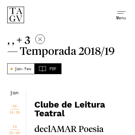
Menu
, , + 3
—
Temporada 2018/19
jan-fev
PDF
jan
Clube de Leitura
08
Teatral
18:30
10
declAMAR Poesia
22:00