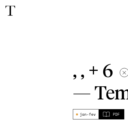
, , + 6
—
Tem
jan-fev
PDF