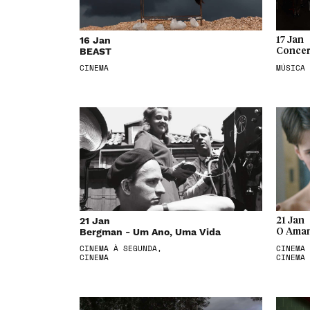
16 Jan
17 Jan
BEAST
Concer
CINEMA
MÚSICA
21 Jan
21 Jan
Bergman - Um Ano, Uma Vida
O Aman
CINEMA À SEGUNDA,
CINEMA 
CINEMA
CINEMA