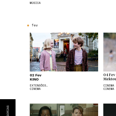
MÚSICA
fev
02 Fev
04 Fev
KINO
Mektou
EXTENSÕES,
CINEMA 
CINEMA
CINEMA
S
CATEGORIA