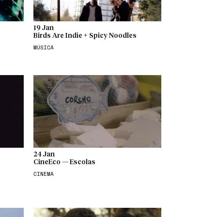
19 Jan
Birds Are Indie + Spicy Noodles
MÚSICA
24 Jan
CineEco — Escolas
CINEMA