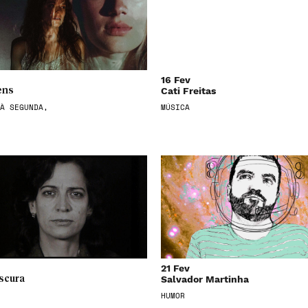
16 Fev
Cati Freitas
ens
À SEGUNDA,
MÚSICA
21 Fev
Salvador Martinha
scura
HUMOR