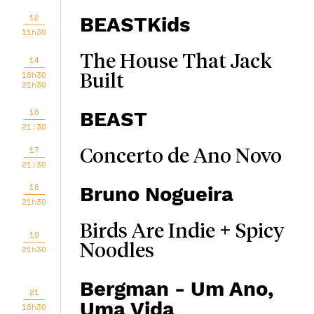
12
BEASTKids
11h30
The House That Jack
14
18h30
Built
21h30
16
BEAST
21:30
17
Concerto de Ano Novo
21:30
18
Bruno Nogueira
21h30
Birds Are Indie + Spicy
19
Noodles
21h30
Bergman - Um Ano,
21
Uma Vida
18h30