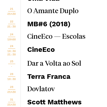
21
O Amante Duplo
21h30
22
MB#6 (2018)
21:30
24
CineEco — Escolas
10h00
24
CineEco
18:30
21:30
25
Dar a Volta ao Sol
-
28
Terra Franca
18:30
28
Dovlatov
21h30
31
Scott Matthews
21h30