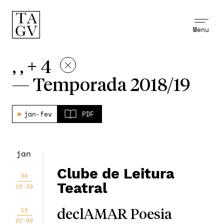
Menu
, , + 4
—
Temporada 2018/19
jan-fev
PDF
jan
Clube de Leitura
08
Teatral
18:30
10
declAMAR Poesia
22:00