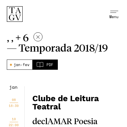
Menu
, , + 6
—
Temporada 2018/19
jan-fev
PDF
jan
Clube de Leitura
08
Teatral
18:30
10
declAMAR Poesia
22:00