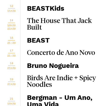
12
BEASTKids
11h30
The House That Jack
14
18h30
Built
21h30
16
BEAST
21:30
17
Concerto de Ano Novo
21:30
18
Bruno Nogueira
21h30
Birds Are Indie + Spicy
19
Noodles
21h30
Bergman - Um Ano,
21
Uma Vida
18h30