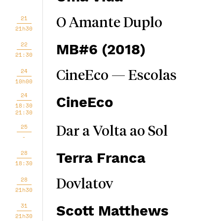
21
O Amante Duplo
21h30
22
MB#6 (2018)
21:30
24
CineEco — Escolas
10h00
24
CineEco
18:30
21:30
25
Dar a Volta ao Sol
-
28
Terra Franca
18:30
28
Dovlatov
21h30
31
Scott Matthews
21h30