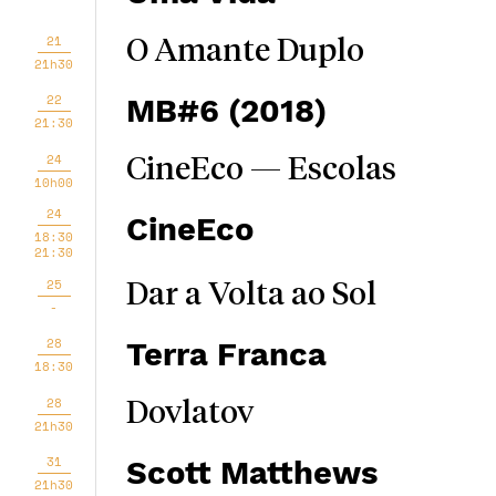
21
O Amante Duplo
21h30
22
MB#6 (2018)
21:30
24
CineEco — Escolas
10h00
24
CineEco
18:30
21:30
25
Dar a Volta ao Sol
-
28
Terra Franca
18:30
28
Dovlatov
21h30
31
Scott Matthews
21h30