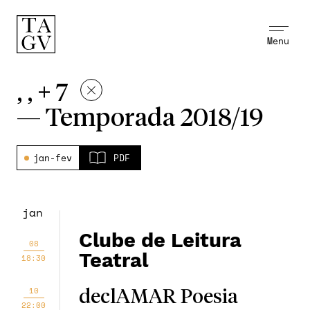
Menu
, , + 7
—
Temporada 2018/19
jan-fev
PDF
jan
Clube de Leitura
08
Teatral
18:30
10
declAMAR Poesia
22:00