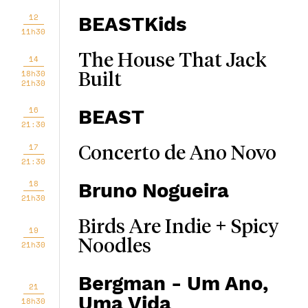
12
BEASTKids
11h30
The House That Jack
14
18h30
Built
21h30
16
BEAST
21:30
17
Concerto de Ano Novo
21:30
18
Bruno Nogueira
21h30
Birds Are Indie + Spicy
19
Noodles
21h30
Bergman - Um Ano,
21
Uma Vida
18h30