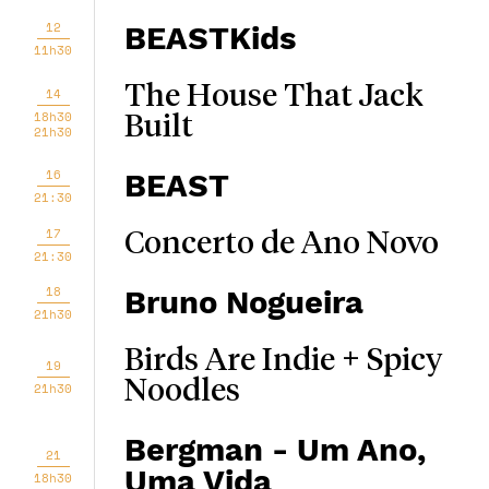
12
BEASTKids
11h30
The House That Jack
14
18h30
Built
21h30
16
BEAST
21:30
17
Concerto de Ano Novo
21:30
18
Bruno Nogueira
21h30
Birds Are Indie + Spicy
19
Noodles
21h30
Bergman - Um Ano,
21
Uma Vida
18h30