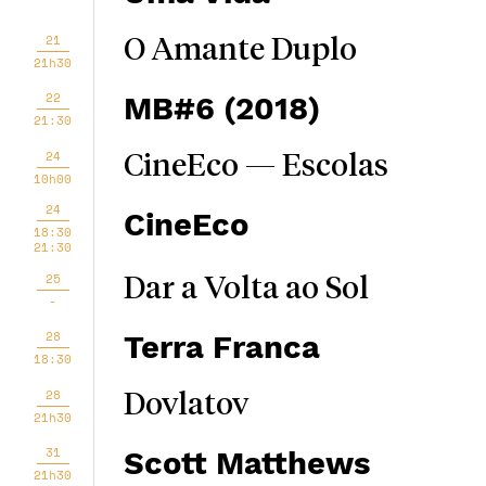
21
O Amante Duplo
21h30
22
MB#6 (2018)
21:30
24
CineEco — Escolas
10h00
24
CineEco
18:30
21:30
25
Dar a Volta ao Sol
-
28
Terra Franca
18:30
28
Dovlatov
21h30
31
Scott Matthews
21h30