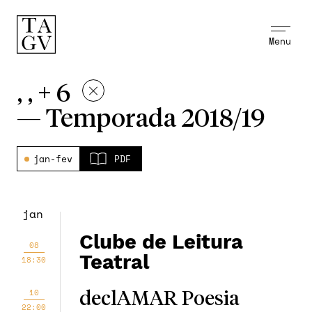
Menu
, , + 6
—
Temporada 2018/19
jan-fev
PDF
jan
Clube de Leitura
08
Teatral
18:30
10
declAMAR Poesia
22:00