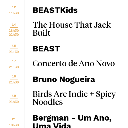
12
BEASTKids
11h30
The House That Jack
14
18h30
Built
21h30
16
BEAST
21:30
17
Concerto de Ano Novo
21:30
18
Bruno Nogueira
21h30
Birds Are Indie + Spicy
19
Noodles
21h30
Bergman - Um Ano,
21
Uma Vida
18h30