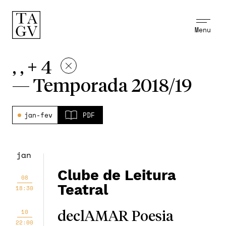
Menu
, , + 4
—
Temporada 2018/19
jan-fev
PDF
jan
Clube de Leitura
08
Teatral
18:30
10
declAMAR Poesia
22:00