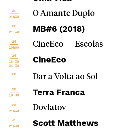
21
O Amante Duplo
21h30
22
MB#6 (2018)
21:30
24
CineEco — Escolas
10h00
24
CineEco
18:30
21:30
25
Dar a Volta ao Sol
-
28
Terra Franca
18:30
28
Dovlatov
21h30
31
Scott Matthews
21h30