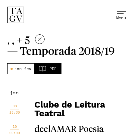
Menu
, , + 5
—
Temporada 2018/19
jan-fev
PDF
jan
Clube de Leitura
08
Teatral
18:30
10
declAMAR Poesia
22:00