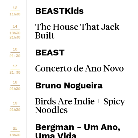
12
BEASTKids
11h30
The House That Jack
14
18h30
Built
21h30
16
BEAST
21:30
17
Concerto de Ano Novo
21:30
18
Bruno Nogueira
21h30
Birds Are Indie + Spicy
19
Noodles
21h30
Bergman - Um Ano,
21
Uma Vida
18h30