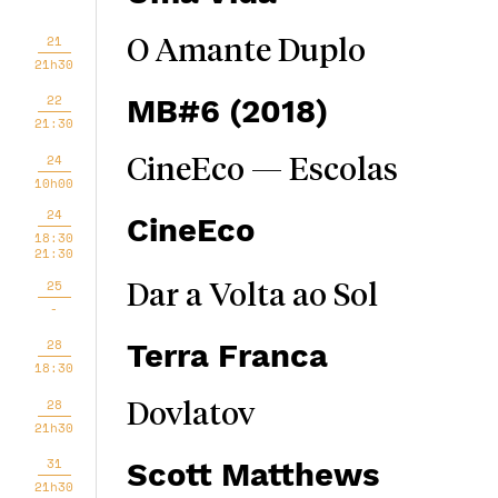
21
O Amante Duplo
21h30
22
MB#6 (2018)
21:30
24
CineEco — Escolas
10h00
24
CineEco
18:30
21:30
25
Dar a Volta ao Sol
-
28
Terra Franca
18:30
28
Dovlatov
21h30
31
Scott Matthews
21h30