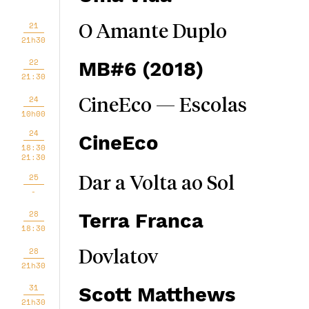
21
O Amante Duplo
21h30
22
MB#6 (2018)
21:30
24
CineEco — Escolas
10h00
24
CineEco
18:30
21:30
25
Dar a Volta ao Sol
-
28
Terra Franca
18:30
28
Dovlatov
21h30
31
Scott Matthews
21h30