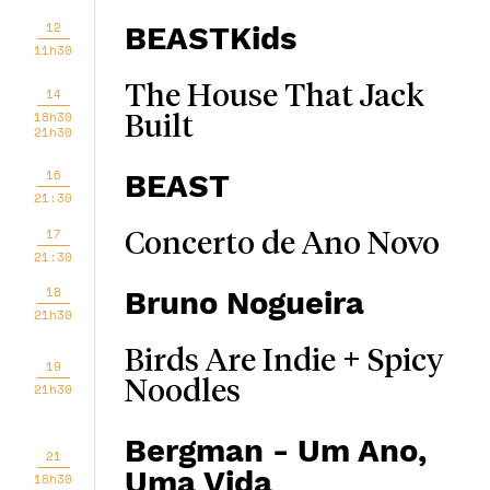
12
BEASTKids
11h30
The House That Jack
14
18h30
Built
21h30
16
BEAST
21:30
17
Concerto de Ano Novo
21:30
18
Bruno Nogueira
21h30
Birds Are Indie + Spicy
19
Noodles
21h30
Bergman - Um Ano,
21
Uma Vida
18h30