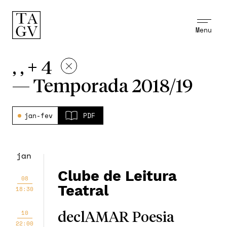
Menu
, , + 4
—
Temporada 2018/19
jan-fev
PDF
jan
Clube de Leitura
08
Teatral
18:30
10
declAMAR Poesia
22:00