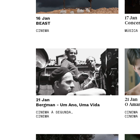
16 Jan
17 Jan
BEAST
Concer
CINEMA
MÚSICA
21 Jan
21 Jan
Bergman - Um Ano, Uma Vida
O Aman
CINEMA À SEGUNDA,
CINEMA 
CINEMA
CINEMA