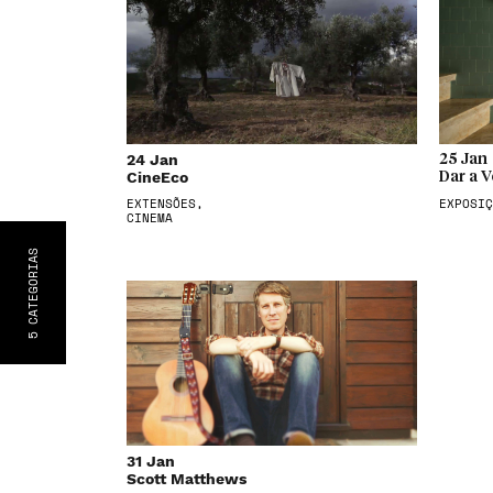
24 Jan
25 Jan
CineEco
Dar a V
EXTENSÕES,
EXPOSIÇ
CINEMA
S
CATEGORIA
5
31 Jan
Scott Matthews