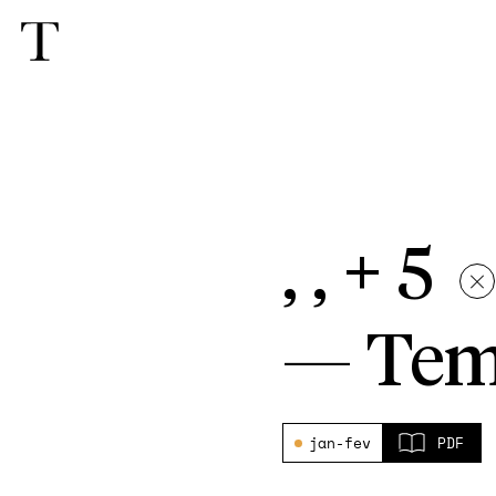
, , + 5
—
Tem
jan-fev
PDF