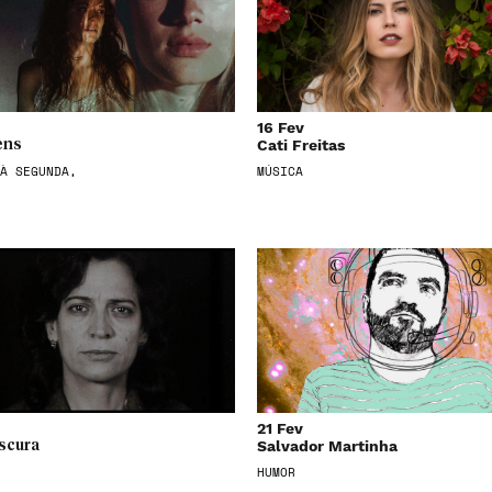
16 Fev
Cati Freitas
ens
À SEGUNDA,
MÚSICA
21 Fev
Salvador Martinha
scura
HUMOR