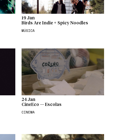
19 Jan
Birds Are Indie + Spicy Noodles
MÚSICA
24 Jan
CineEco — Escolas
CINEMA