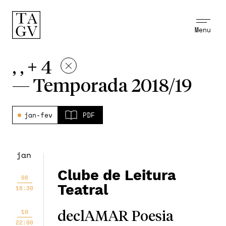
Menu
, , + 4
—
Temporada 2018/19
jan-fev
PDF
jan
Clube de Leitura
08
Teatral
18:30
10
declAMAR Poesia
22:00