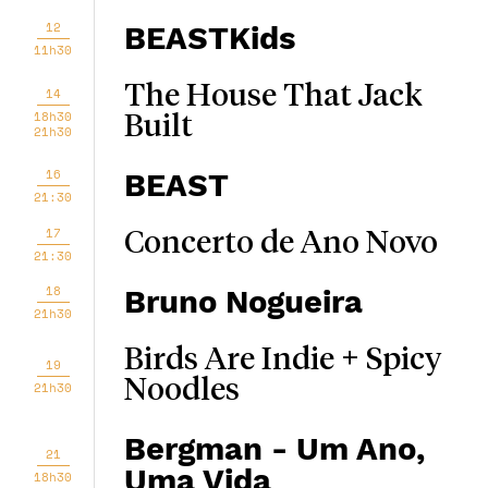
12
BEASTKids
11h30
The House That Jack
14
18h30
Built
21h30
16
BEAST
21:30
17
Concerto de Ano Novo
21:30
18
Bruno Nogueira
21h30
Birds Are Indie + Spicy
19
Noodles
21h30
Bergman - Um Ano,
21
Uma Vida
18h30