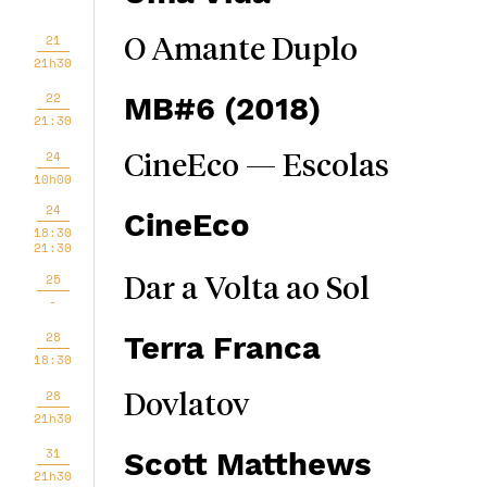
21
O Amante Duplo
21h30
22
MB#6 (2018)
21:30
24
CineEco — Escolas
10h00
24
CineEco
18:30
21:30
25
Dar a Volta ao Sol
-
28
Terra Franca
18:30
28
Dovlatov
21h30
31
Scott Matthews
21h30