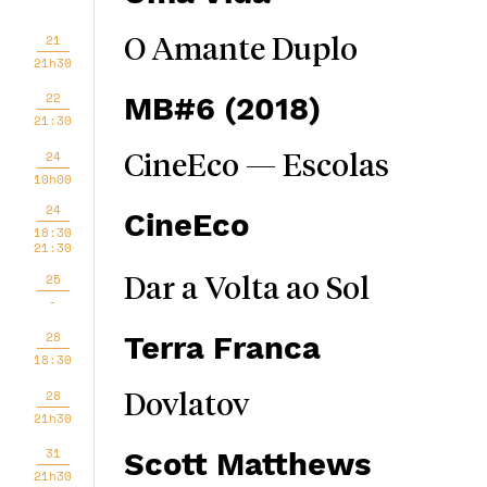
21
O Amante Duplo
21h30
22
MB#6 (2018)
21:30
24
CineEco — Escolas
10h00
24
CineEco
18:30
21:30
25
Dar a Volta ao Sol
-
28
Terra Franca
18:30
28
Dovlatov
21h30
31
Scott Matthews
21h30