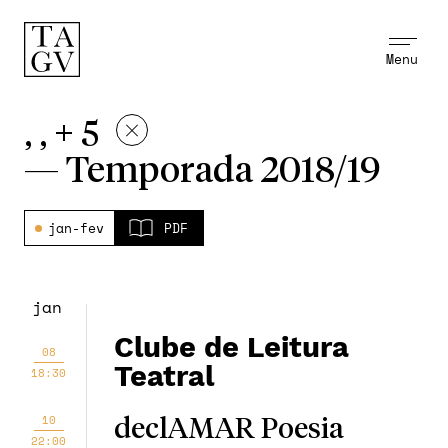
Menu
, , + 5
—
Temporada 2018/19
jan-fev
PDF
jan
Clube de Leitura
08
Teatral
18:30
10
declAMAR Poesia
22:00