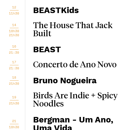
12
BEASTKids
11h30
The House That Jack
14
18h30
Built
21h30
16
BEAST
21:30
17
Concerto de Ano Novo
21:30
18
Bruno Nogueira
21h30
Birds Are Indie + Spicy
19
Noodles
21h30
Bergman - Um Ano,
21
Uma Vida
18h30