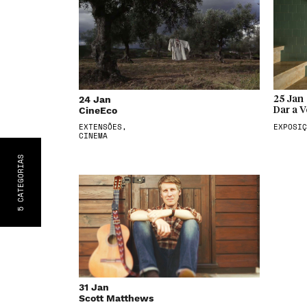
24 Jan
25 Jan
CineEco
Dar a V
EXTENSÕES,
EXPOSIÇ
CINEMA
S
CATEGORIA
5
31 Jan
Scott Matthews