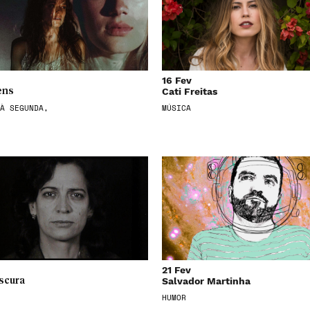
16 Fev
Cati Freitas
ens
À SEGUNDA,
MÚSICA
21 Fev
Salvador Martinha
scura
HUMOR