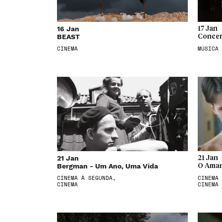
16 Jan
17 Jan
BEAST
Concer
CINEMA
MÚSICA
21 Jan
21 Jan
Bergman - Um Ano, Uma Vida
O Aman
CINEMA À SEGUNDA,
CINEMA 
CINEMA
CINEMA