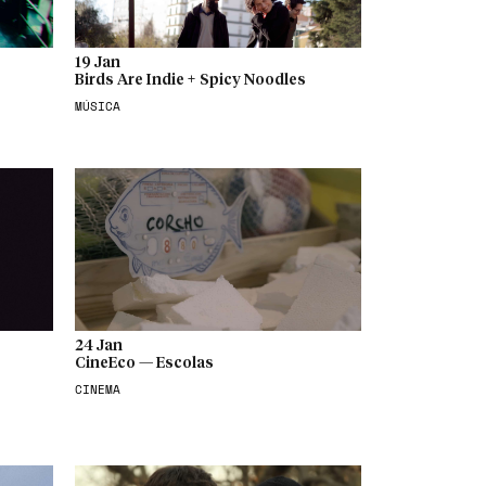
19 Jan
Birds Are Indie + Spicy Noodles
MÚSICA
24 Jan
CineEco — Escolas
CINEMA