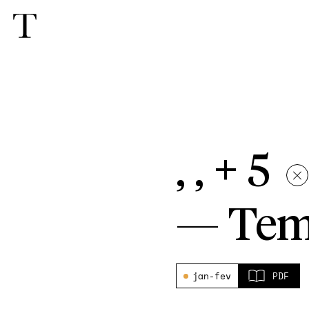
, , + 5
—
Tem
jan-fev
PDF