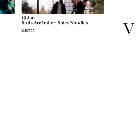
19 Jan
Birds Are Indie + Spicy Noodles
MÚSICA
24 Jan
CineEco — Escolas
CINEMA