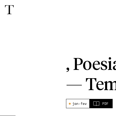
, Poes
—
Tem
jan-fev
PDF