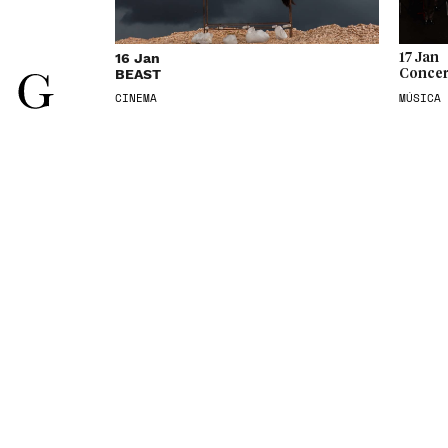
16 Jan
17 Jan
BEAST
Concer
CINEMA
MÚSICA
21 Jan
21 Jan
Bergman - Um Ano, Uma Vida
O Aman
CINEMA À SEGUNDA,
CINEMA 
CINEMA
CINEMA