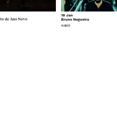
18 Jan
Bruno Nogueira
to de Ano Novo
HUMOR
22 Jan
MB#6 (2018)
te Duplo
À SEGUNDA,
PERFORMANCE