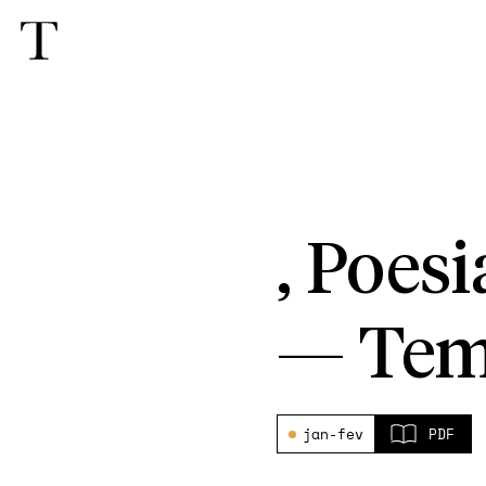
, Poes
—
Tem
jan-fev
PDF