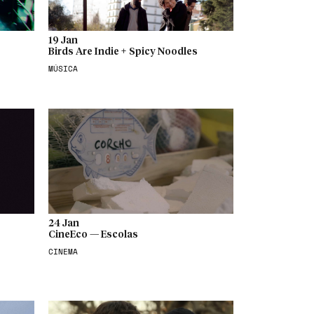
19 Jan
Birds Are Indie + Spicy Noodles
MÚSICA
24 Jan
CineEco — Escolas
CINEMA