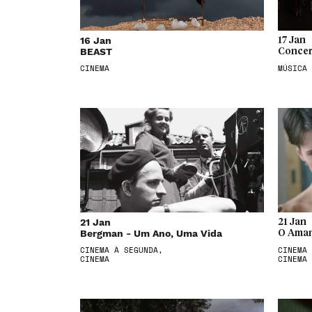
16 Jan
17 Jan
BEAST
Concer
CINEMA
MÚSICA
21 Jan
21 Jan
Bergman - Um Ano, Uma Vida
O Aman
CINEMA À SEGUNDA,
CINEMA 
CINEMA
CINEMA