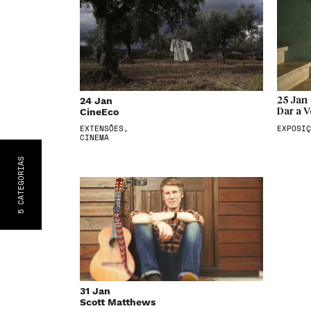
24 Jan
25 Jan
CineEco
Dar a V
EXTENSÕES,
EXPOSIÇ
CINEMA
S
CATEGORIA
5
31 Jan
Scott Matthews