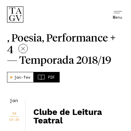
Menu
, Poesia, Performance +
4
—
Temporada 2018/19
jan-fev
PDF
jan
Clube de Leitura
08
Teatral
18:30