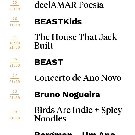
10
declAMAR Poesia
22:00
12
BEASTKids
11h30
The House That Jack
14
18h30
Built
21h30
16
BEAST
21:30
17
Concerto de Ano Novo
21:30
18
Bruno Nogueira
21h30
Birds Are Indie + Spicy
19
Noodles
21h30