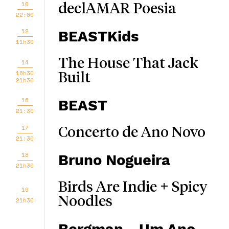
10
declAMAR Poesia
22:00
12
BEASTKids
11h30
The House That Jack
14
18h30
Built
21h30
16
BEAST
21:30
17
Concerto de Ano Novo
21:30
18
Bruno Nogueira
21h30
Birds Are Indie + Spicy
19
Noodles
21h30