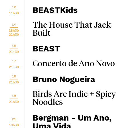
12
BEASTKids
11h30
The House That Jack
14
18h30
Built
21h30
16
BEAST
21:30
17
Concerto de Ano Novo
21:30
18
Bruno Nogueira
21h30
Birds Are Indie + Spicy
19
Noodles
21h30
Bergman - Um Ano,
21
Uma Vida
18h30