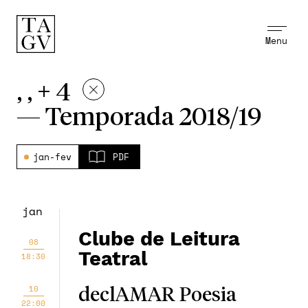
Menu
, , + 4
—
Temporada 2018/19
jan-fev
PDF
jan
Clube de Leitura
08
Teatral
18:30
10
declAMAR Poesia
22:00