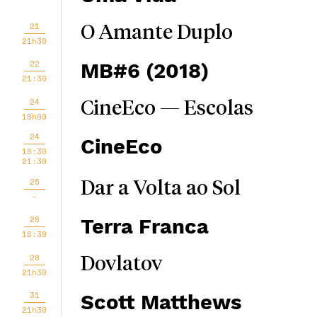
21
O Amante Duplo
21h30
22
MB#6 (2018)
21:30
24
CineEco — Escolas
10h00
24
CineEco
18:30
21:30
25
Dar a Volta ao Sol
-
28
Terra Franca
18:30
28
Dovlatov
21h30
31
Scott Matthews
21h30