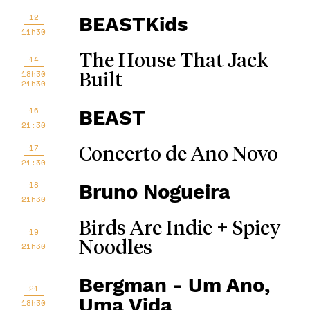
12
BEASTKids
11h30
The House That Jack
14
18h30
Built
21h30
16
BEAST
21:30
17
Concerto de Ano Novo
21:30
18
Bruno Nogueira
21h30
Birds Are Indie + Spicy
19
Noodles
21h30
Bergman - Um Ano,
21
Uma Vida
18h30