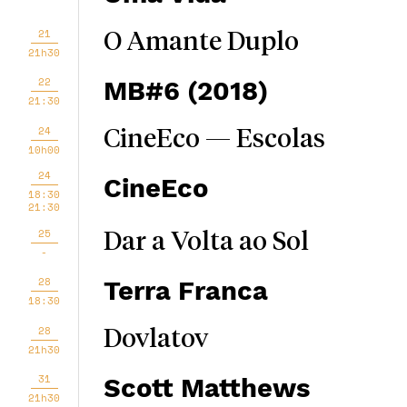
21
O Amante Duplo
21h30
22
MB#6 (2018)
21:30
24
CineEco — Escolas
10h00
24
CineEco
18:30
21:30
25
Dar a Volta ao Sol
-
28
Terra Franca
18:30
28
Dovlatov
21h30
31
Scott Matthews
21h30