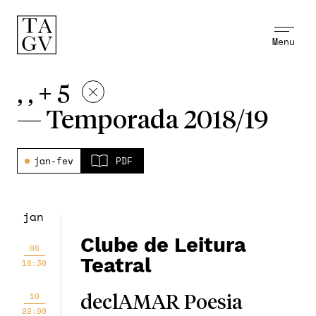
Menu
, , + 5
—
Temporada 2018/19
jan-fev
PDF
jan
Clube de Leitura
08
Teatral
18:30
10
declAMAR Poesia
22:00