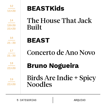
12
BEASTKids
11h30
The House That Jack
14
18h30
Built
21h30
16
BEAST
21:30
17
Concerto de Ano Novo
21:30
18
Bruno Nogueira
21h30
Birds Are Indie + Spicy
19
Noodles
21h30
Bergman - Um Ano,
21
ARQUIVO
5
CATEGORIA
S
Uma Vida
18h30