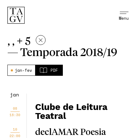
Menu
, , + 5
—
Temporada 2018/19
jan-fev
PDF
jan
Clube de Leitura
08
Teatral
18:30
10
declAMAR Poesia
22:00