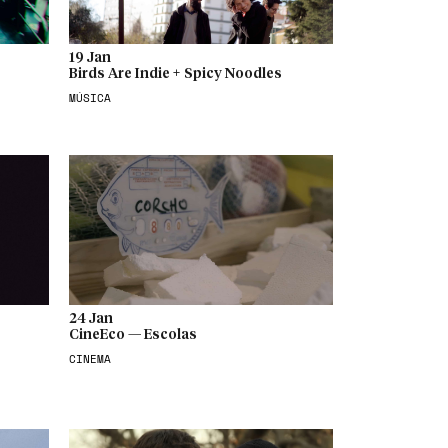
19 Jan
Birds Are Indie + Spicy Noodles
MÚSICA
24 Jan
CineEco — Escolas
CINEMA