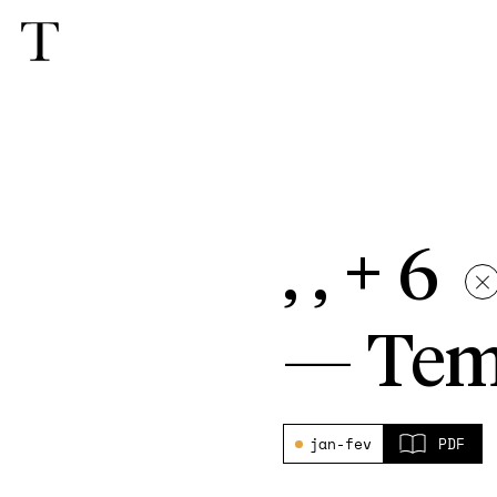
, , + 6
—
Tem
jan-fev
PDF