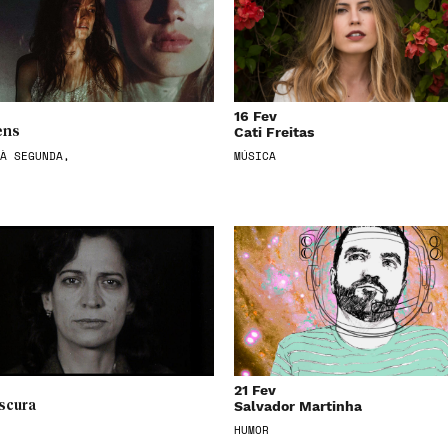
16 Fev
Cati Freitas
ens
À SEGUNDA,
MÚSICA
21 Fev
Salvador Martinha
scura
HUMOR