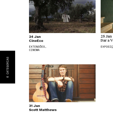
24 Jan
25 Jan
CineEco
Dar a V
EXTENSÕES,
EXPOSIÇ
CINEMA
S
CATEGORIA
6
31 Jan
Scott Matthews