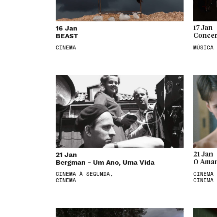
16 Jan
17 Jan
BEAST
Concer
CINEMA
MÚSICA
21 Jan
21 Jan
Bergman - Um Ano, Uma Vida
O Aman
CINEMA À SEGUNDA,
CINEMA 
CINEMA
CINEMA