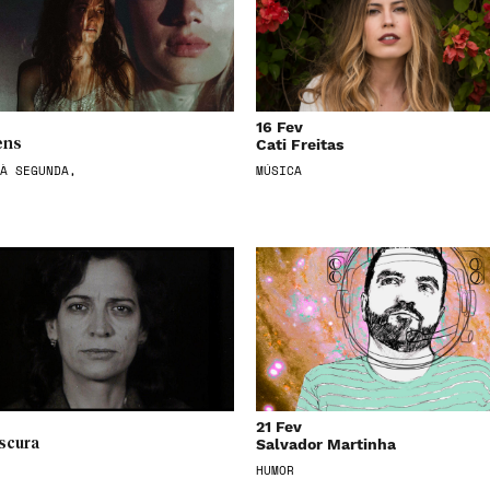
16 Fev
Cati Freitas
ens
À SEGUNDA,
MÚSICA
21 Fev
Salvador Martinha
scura
HUMOR