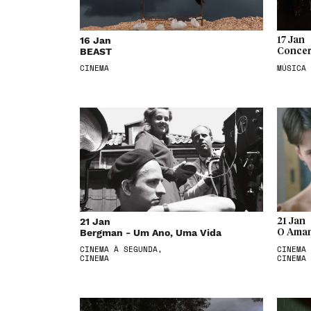
16 Jan
17 Jan
BEAST
Concer
CINEMA
MÚSICA
21 Jan
21 Jan
Bergman - Um Ano, Uma Vida
O Aman
CINEMA À SEGUNDA,
CINEMA 
CINEMA
CINEMA