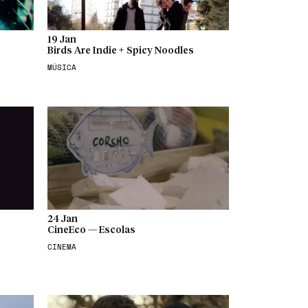
19 Jan
Birds Are Indie + Spicy Noodles
MÚSICA
24 Jan
CineEco — Escolas
CINEMA