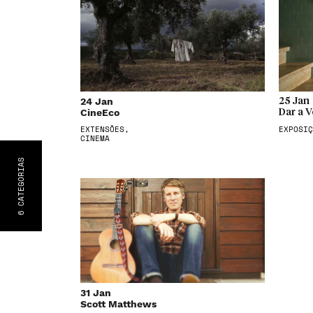
24 Jan
25 Jan
CineEco
Dar a V
EXTENSÕES,
EXPOSIÇ
CINEMA
S
CATEGORIA
6
31 Jan
Scott Matthews