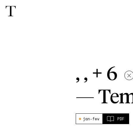
, , + 6
—
Tem
jan-fev
PDF