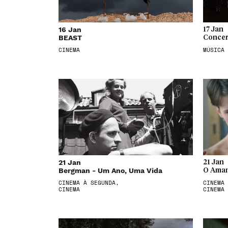
16 Jan
17 Jan
BEAST
Concer
CINEMA
MÚSICA
21 Jan
21 Jan
Bergman - Um Ano, Uma Vida
O Aman
CINEMA À SEGUNDA,
CINEMA 
CINEMA
CINEMA