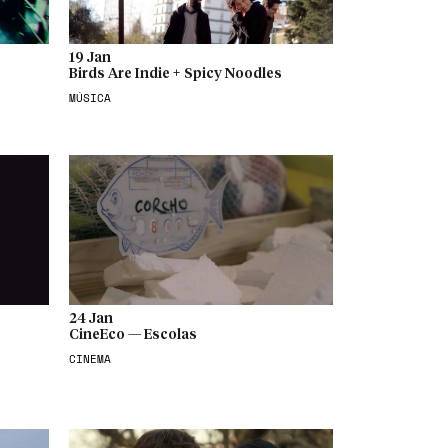
19 Jan
Birds Are Indie + Spicy Noodles
MÚSICA
24 Jan
CineEco — Escolas
CINEMA