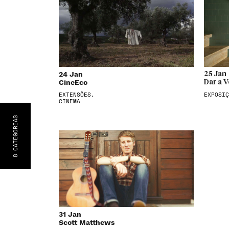
24 Jan
25 Jan
CineEco
Dar a V
EXTENSÕES,
EXPOSIÇ
CINEMA
S
CATEGORIA
8
31 Jan
Scott Matthews