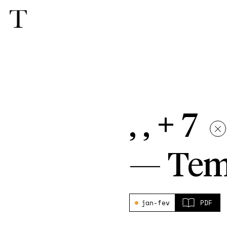
, , + 7
—
Tem
jan-fev
PDF