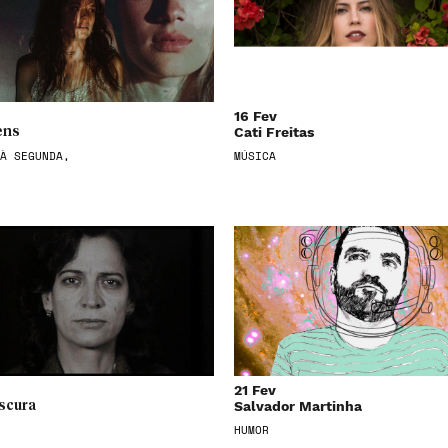
16 Fev
Cati Freitas
ens
À SEGUNDA,
MÚSICA
21 Fev
Salvador Martinha
scura
HUMOR