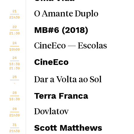
21
O Amante Duplo
21h30
22
MB#6 (2018)
21:30
24
CineEco — Escolas
10h00
24
CineEco
18:30
21:30
25
Dar a Volta ao Sol
-
28
Terra Franca
18:30
28
Dovlatov
21h30
31
Scott Matthews
21h30