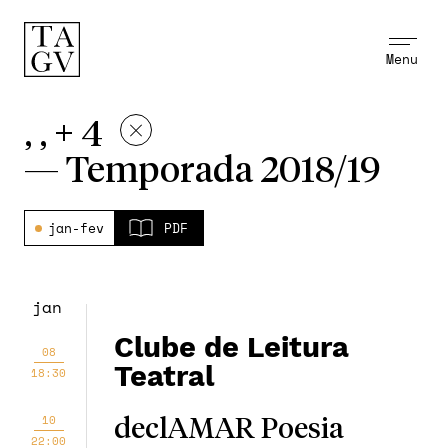
Menu
, , + 4
—
Temporada 2018/19
jan-fev
PDF
jan
Clube de Leitura
08
Teatral
18:30
10
declAMAR Poesia
22:00