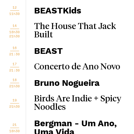
12
BEASTKids
11h30
The House That Jack
14
18h30
Built
21h30
16
BEAST
21:30
17
Concerto de Ano Novo
21:30
18
Bruno Nogueira
21h30
Birds Are Indie + Spicy
19
Noodles
21h30
Bergman - Um Ano,
21
Uma Vida
18h30