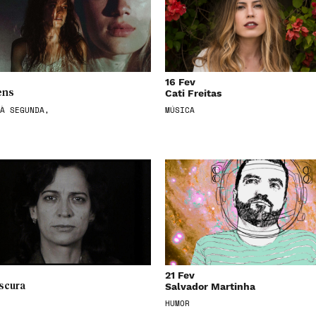
16 Fev
Cati Freitas
ens
À SEGUNDA,
MÚSICA
21 Fev
Salvador Martinha
scura
HUMOR