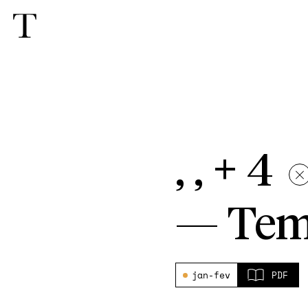
, , + 4
—
Tem
jan-fev
PDF