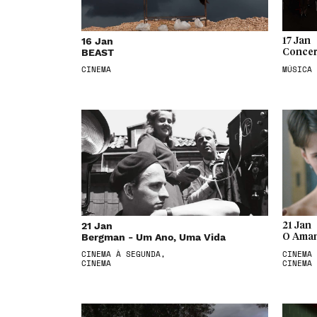
16 Jan
17 Jan
BEAST
Concer
CINEMA
MÚSICA
21 Jan
21 Jan
Bergman - Um Ano, Uma Vida
O Aman
CINEMA À SEGUNDA,
CINEMA 
CINEMA
CINEMA