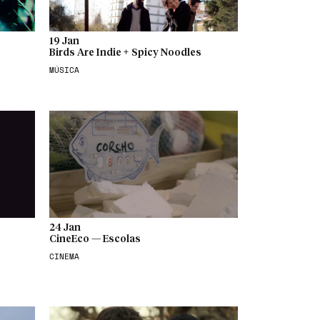
19 Jan
Birds Are Indie + Spicy Noodles
MÚSICA
24 Jan
CineEco — Escolas
CINEMA