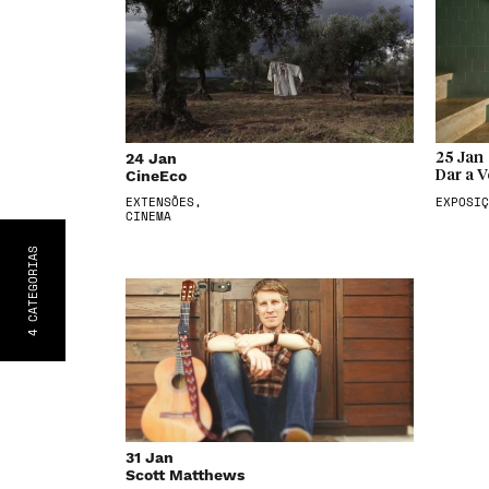
24 Jan
25 Jan
CineEco
Dar a V
EXTENSÕES,
EXPOSIÇ
CINEMA
S
CATEGORIA
4
31 Jan
Scott Matthews