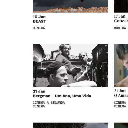
16 Jan
17 Jan
BEAST
Concer
CINEMA
MÚSICA
21 Jan
21 Jan
Bergman - Um Ano, Uma Vida
O Aman
CINEMA À SEGUNDA,
CINEMA 
CINEMA
CINEMA