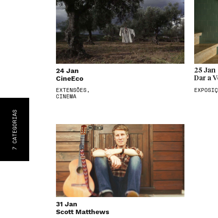
24 Jan
25 Jan
CineEco
Dar a V
EXTENSÕES,
EXPOSIÇ
CINEMA
S
CATEGORIA
7
31 Jan
Scott Matthews