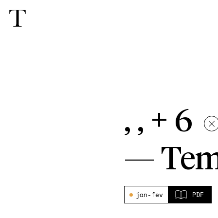
, , + 6
—
Tem
jan-fev
PDF