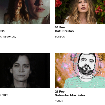
16 Fev
Cati Freitas
ens
À SEGUNDA,
MÚSICA
21 Fev
Salvador Martinha
scura
HUMOR