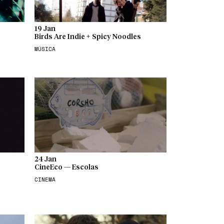
19 Jan
Birds Are Indie + Spicy Noodles
MÚSICA
24 Jan
CineEco — Escolas
CINEMA