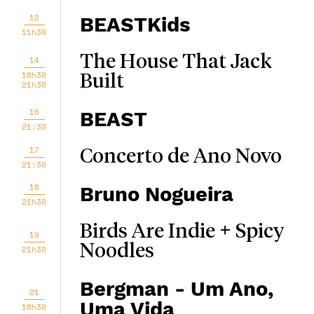
12
BEASTKids
11h30
The House That Jack
14
18h30
Built
21h30
16
BEAST
21:30
17
Concerto de Ano Novo
21:30
18
Bruno Nogueira
21h30
Birds Are Indie + Spicy
19
Noodles
21h30
Bergman - Um Ano,
21
Uma Vida
18h30