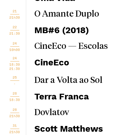
21
O Amante Duplo
21h30
22
MB#6 (2018)
21:30
24
CineEco — Escolas
10h00
24
CineEco
18:30
21:30
25
Dar a Volta ao Sol
-
28
Terra Franca
18:30
28
Dovlatov
21h30
31
Scott Matthews
21h30