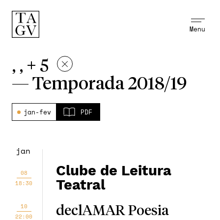
Menu
, , + 5
—
Temporada 2018/19
jan-fev
PDF
jan
Clube de Leitura
08
Teatral
18:30
10
declAMAR Poesia
22:00