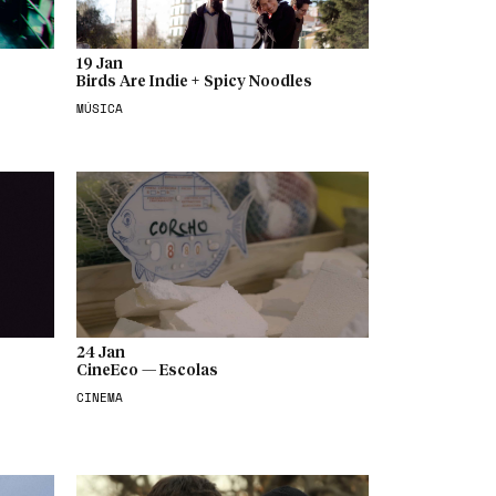
19 Jan
Birds Are Indie + Spicy Noodles
MÚSICA
24 Jan
CineEco — Escolas
CINEMA