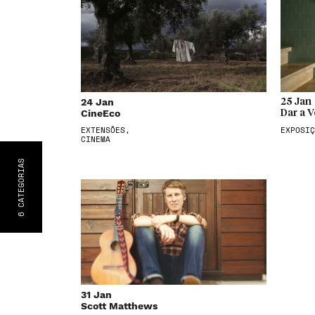
24 Jan
25 Jan
CineEco
Dar a V
EXTENSÕES,
EXPOSIÇ
CINEMA
S
CATEGORIA
6
31 Jan
Scott Matthews