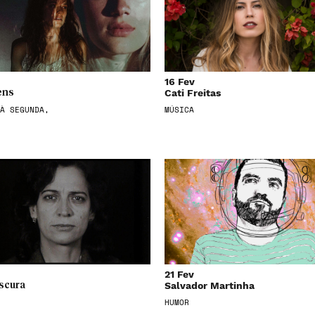
16 Fev
Cati Freitas
ens
À SEGUNDA,
MÚSICA
21 Fev
Salvador Martinha
scura
HUMOR