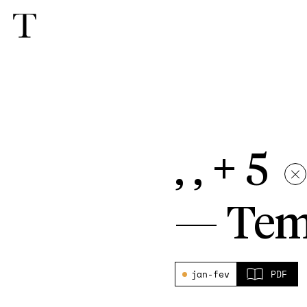
, , + 5
—
Tem
jan-fev
PDF