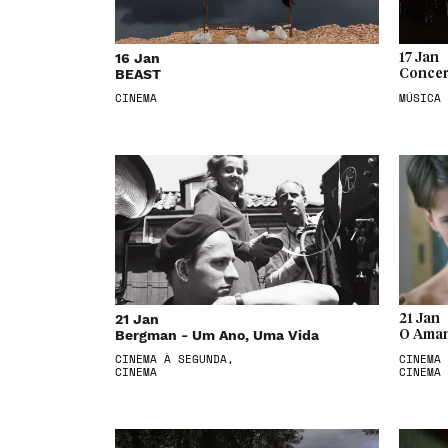
16 Jan
17 Jan
BEAST
Concer
CINEMA
MÚSICA
21 Jan
21 Jan
Bergman - Um Ano, Uma Vida
O Aman
CINEMA À SEGUNDA,
CINEMA 
CINEMA
CINEMA