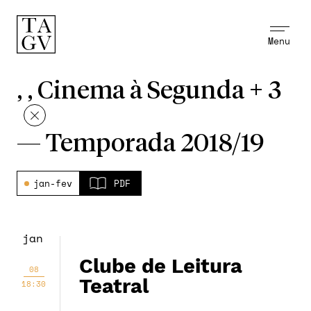
Menu
, , Cinema à Segunda + 3
—
Temporada 2018/19
jan-fev
PDF
jan
Clube de Leitura
08
Teatral
18:30