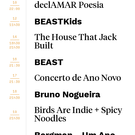
10
declAMAR Poesia
22:00
12
BEASTKids
11h30
The House That Jack
14
18h30
Built
21h30
16
BEAST
21:30
17
Concerto de Ano Novo
21:30
18
Bruno Nogueira
21h30
Birds Are Indie + Spicy
19
Noodles
21h30