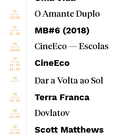
21
O Amante Duplo
21h30
22
MB#6 (2018)
21:30
24
CineEco — Escolas
10h00
24
CineEco
18:30
21:30
25
Dar a Volta ao Sol
-
28
Terra Franca
18:30
28
Dovlatov
21h30
31
Scott Matthews
21h30