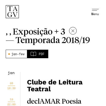
Menu
, , Exposição + 3
—
Temporada 2018/19
jan-fev
PDF
jan
Clube de Leitura
08
Teatral
18:30
10
declAMAR Poesia
22:00