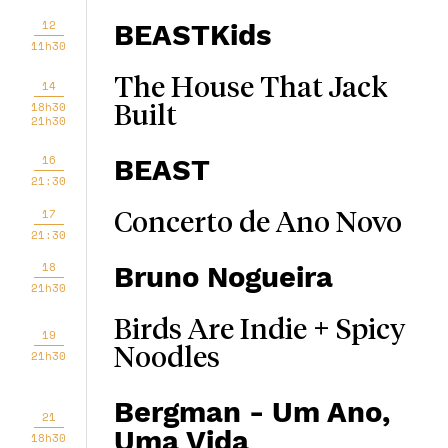
12
BEASTKids
11h30
The House That Jack
14
18h30
Built
21h30
16
BEAST
21:30
17
Concerto de Ano Novo
21:30
18
Bruno Nogueira
21h30
Birds Are Indie + Spicy
19
Noodles
21h30
Bergman - Um Ano,
21
Uma Vida
18h30