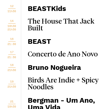
12
BEASTKids
11h30
The House That Jack
14
18h30
Built
21h30
16
BEAST
21:30
17
Concerto de Ano Novo
21:30
18
Bruno Nogueira
21h30
Birds Are Indie + Spicy
19
Noodles
21h30
Bergman - Um Ano,
21
Uma Vida
18h30