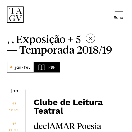
Menu
, , Exposição + 5
—
Temporada 2018/19
jan-fev
PDF
jan
Clube de Leitura
08
Teatral
18:30
10
declAMAR Poesia
22:00