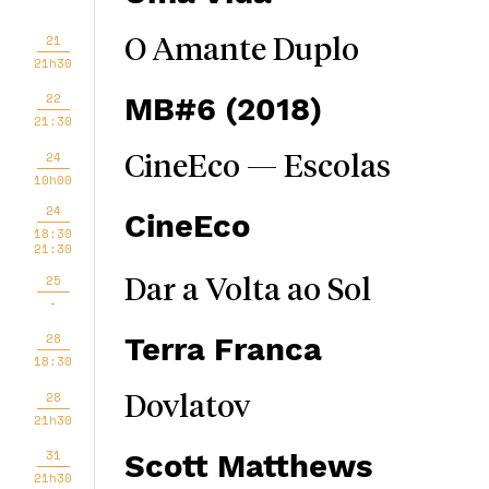
21
O Amante Duplo
21h30
22
MB#6 (2018)
21:30
24
CineEco — Escolas
10h00
24
CineEco
18:30
21:30
25
Dar a Volta ao Sol
-
28
Terra Franca
18:30
28
Dovlatov
21h30
31
Scott Matthews
21h30