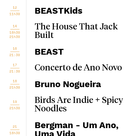
12
BEASTKids
11h30
The House That Jack
14
18h30
Built
21h30
16
BEAST
21:30
17
Concerto de Ano Novo
21:30
18
Bruno Nogueira
21h30
Birds Are Indie + Spicy
19
Noodles
21h30
Bergman - Um Ano,
21
Uma Vida
18h30