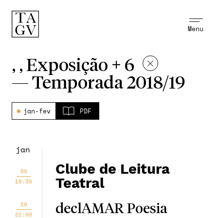
Menu
, , Exposição + 6
—
Temporada 2018/19
jan-fev
PDF
jan
Clube de Leitura
08
Teatral
18:30
10
declAMAR Poesia
22:00