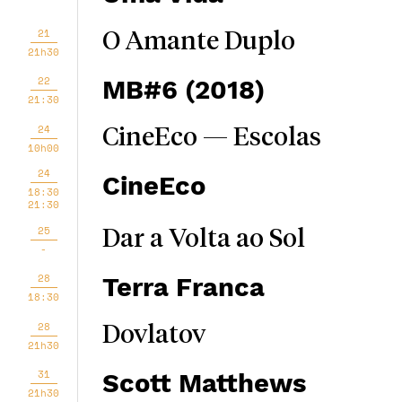
21
O Amante Duplo
21h30
22
MB#6 (2018)
21:30
24
CineEco — Escolas
10h00
24
CineEco
18:30
21:30
25
Dar a Volta ao Sol
-
28
Terra Franca
18:30
28
Dovlatov
21h30
31
Scott Matthews
21h30