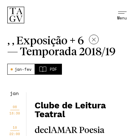
Menu
, , Exposição + 6
—
Temporada 2018/19
jan-fev
PDF
jan
Clube de Leitura
08
Teatral
18:30
10
declAMAR Poesia
22:00