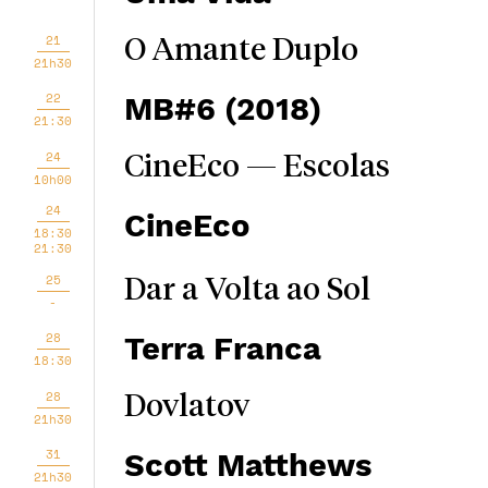
21
O Amante Duplo
21h30
22
MB#6 (2018)
21:30
24
CineEco — Escolas
10h00
24
CineEco
18:30
21:30
25
Dar a Volta ao Sol
-
28
Terra Franca
18:30
28
Dovlatov
21h30
31
Scott Matthews
21h30