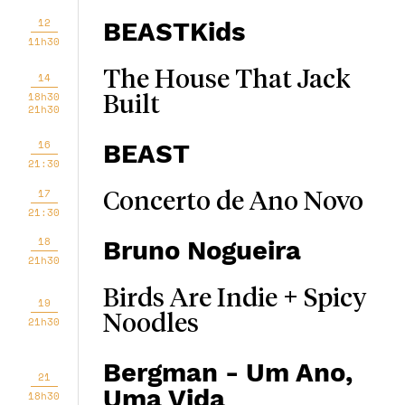
12
BEASTKids
11h30
The House That Jack
14
18h30
Built
21h30
16
BEAST
21:30
17
Concerto de Ano Novo
21:30
18
Bruno Nogueira
21h30
Birds Are Indie + Spicy
19
Noodles
21h30
Bergman - Um Ano,
21
Uma Vida
18h30