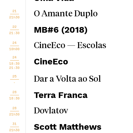
21
O Amante Duplo
21h30
22
MB#6 (2018)
21:30
24
CineEco — Escolas
10h00
24
CineEco
18:30
21:30
25
Dar a Volta ao Sol
-
28
Terra Franca
18:30
28
Dovlatov
21h30
31
Scott Matthews
21h30