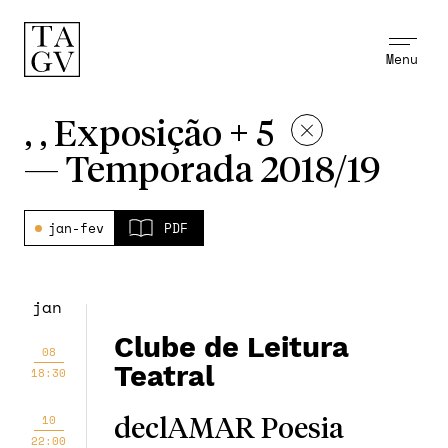
Menu
, , Exposição + 5
—
Temporada 2018/19
jan-fev
PDF
jan
Clube de Leitura
08
Teatral
18:30
10
declAMAR Poesia
22:00