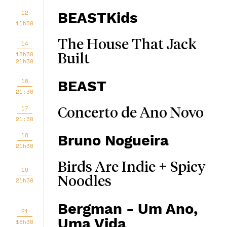
12
BEASTKids
11h30
The House That Jack
14
18h30
Built
21h30
16
BEAST
21:30
17
Concerto de Ano Novo
21:30
18
Bruno Nogueira
21h30
Birds Are Indie + Spicy
19
Noodles
21h30
Bergman - Um Ano,
21
Uma Vida
18h30