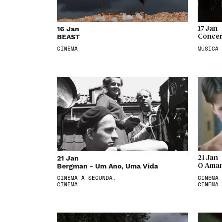
16 Jan
17 Jan
BEAST
Concer
CINEMA
MÚSICA
21 Jan
21 Jan
Bergman - Um Ano, Uma Vida
O Aman
CINEMA À SEGUNDA,
CINEMA 
CINEMA
CINEMA