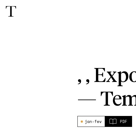
, , Exp
—
Tem
jan-fev
PDF