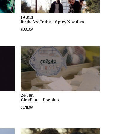
19 Jan
Birds Are Indie + Spicy Noodles
MÚSICA
24 Jan
CineEco — Escolas
CINEMA