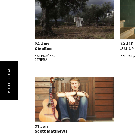
24 Jan
25 Jan
CineEco
Dar a V
EXTENSÕES,
EXPOSIÇ
CINEMA
S
CATEGORIA
5
31 Jan
Scott Matthews