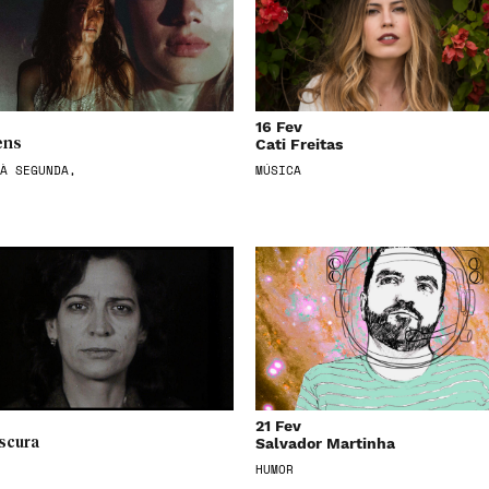
16 Fev
Cati Freitas
ens
À SEGUNDA,
MÚSICA
21 Fev
Salvador Martinha
scura
HUMOR