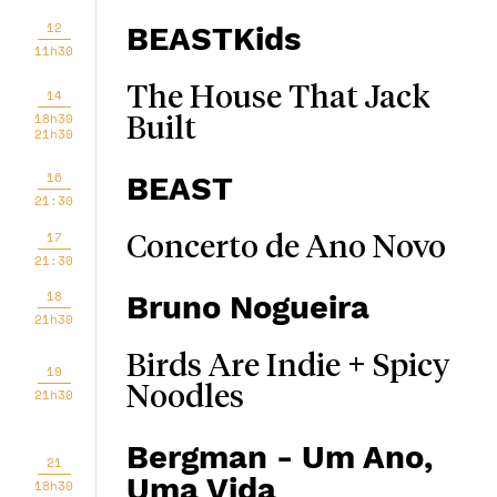
12
BEASTKids
11h30
The House That Jack
14
18h30
Built
21h30
16
BEAST
21:30
17
Concerto de Ano Novo
21:30
18
Bruno Nogueira
21h30
Birds Are Indie + Spicy
19
Noodles
21h30
Bergman - Um Ano,
21
Uma Vida
18h30