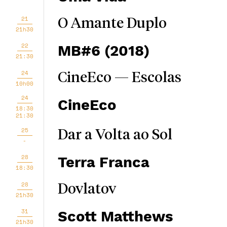
21
O Amante Duplo
21h30
22
MB#6 (2018)
21:30
24
CineEco — Escolas
10h00
24
CineEco
18:30
21:30
25
Dar a Volta ao Sol
-
28
Terra Franca
18:30
28
Dovlatov
21h30
31
Scott Matthews
21h30