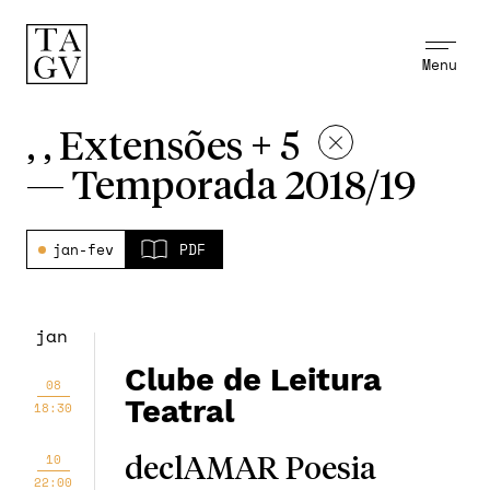
Menu
, , Extensões + 5
—
Temporada 2018/19
jan-fev
PDF
jan
Clube de Leitura
08
Teatral
18:30
10
declAMAR Poesia
22:00