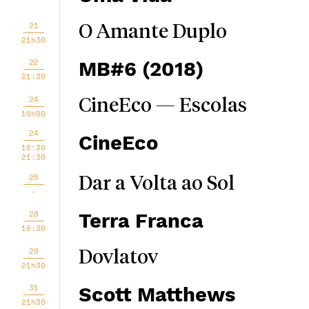
21
O Amante Duplo
21h30
22
MB#6 (2018)
21:30
24
CineEco — Escolas
10h00
24
CineEco
18:30
21:30
25
Dar a Volta ao Sol
-
28
Terra Franca
18:30
28
Dovlatov
21h30
31
Scott Matthews
21h30