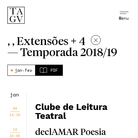
Menu
, , Extensões + 4
—
Temporada 2018/19
jan-fev
PDF
jan
Clube de Leitura
08
Teatral
18:30
10
declAMAR Poesia
22:00