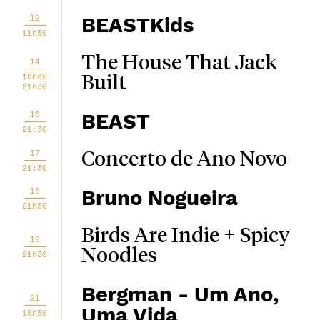
12
BEASTKids
11h30
The House That Jack
14
18h30
Built
21h30
16
BEAST
21:30
17
Concerto de Ano Novo
21:30
18
Bruno Nogueira
21h30
Birds Are Indie + Spicy
19
Noodles
21h30
Bergman - Um Ano,
21
Uma Vida
18h30