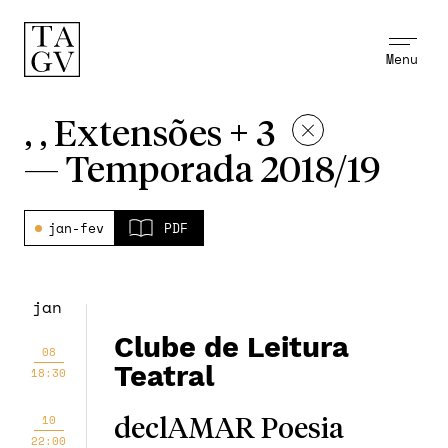
Menu
, , Extensões + 3
—
Temporada 2018/19
jan-fev
PDF
jan
Clube de Leitura
08
Teatral
18:30
10
declAMAR Poesia
22:00