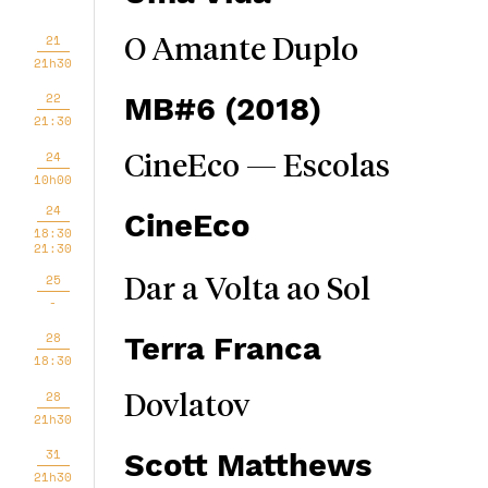
21
O Amante Duplo
21h30
22
MB#6 (2018)
21:30
24
CineEco — Escolas
10h00
24
CineEco
18:30
21:30
25
Dar a Volta ao Sol
-
28
Terra Franca
18:30
28
Dovlatov
21h30
31
Scott Matthews
21h30