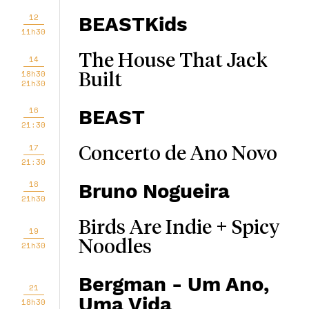
12
BEASTKids
11h30
The House That Jack
14
18h30
Built
21h30
16
BEAST
21:30
17
Concerto de Ano Novo
21:30
18
Bruno Nogueira
21h30
Birds Are Indie + Spicy
19
Noodles
21h30
Bergman - Um Ano,
21
Uma Vida
18h30